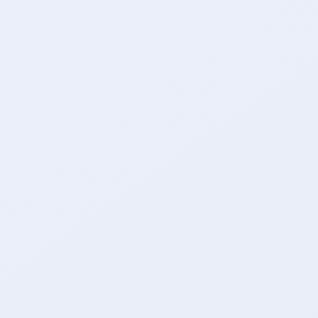
测，并给出独家避坑指南。无论你是国
世界杯买球直播网：高清比赛直播
足铁粉还是豪门拥趸，这篇文章都能帮
网怎么挑？【世界杯买球直播网】
2026年世界杯激战正酣，如何挑选靠谱
你找到最佳观赛方案。...
2026实用指南
的“世界杯买球直播网”和“高清比赛直播
网”？本文从画质、延迟、稳定性等核心
2026-07-18
热门战报
世界杯买球直播网
高清比赛直播网
指标出发，结合实测对比和避坑经验，
为你揭秘免费与付费平台的真实差异，
美加墨世界杯直播全攻略 2026世
并提供四个实用选购建议。拒绝套路，
界杯外围直播官网观看入口【世界
2026美加墨世界杯即将开赛，如何找到
让每一场球赛都看得过瘾。...
杯直播】
稳定高清的直播渠道？本文从世界杯外
围直播的赛程追踪到官方直播官网观看
2026-07-18
数据榜单
入口的筛选，提供实用指南。涵盖国内
美加墨世界杯直播
世界杯外围直播官网入口
外主流平台对比、免费与付费选择、设
备调试建议，帮助球迷提前锁定最佳观
五联赛体育堵球赛在线观看免费直
看方式，不错过任何一场精彩对决。适
播站！2026年五大联赛观赛指南
2026年五大联赛战火重燃，如何找到靠
合所有想高效看...
【五联赛体育】免费直播平台推荐
谱的“五联赛体育堵球赛在线观看免费直
播站”？本文基于多年实测经验，推荐三
2026-07-18
赛事前瞻
五联赛体育直播
免费足球直播站