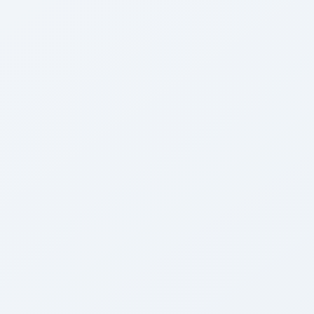
世界杯体育直播决赛视频直播网
站！2026年观赛指南【热门平台】
2026年世界杯决赛即将来袭，如何挑选
实测推荐
靠谱的世界杯体育直播决赛视频直播网
站？本文结合实测体验，从付费与免费
2026-07-19
热门战报
世界杯直播
决赛视频直播网站
对比、网站可靠性判断、2026年主流平
台推荐等维度，帮你避开盗播和卡顿的
美加墨买球网视频直播网站（美加
坑，找到最适合你的观赛渠道。无论你
墨买球网）靠谱吗？2026观赛指南
2026年美加墨世界杯即将开幕，球迷都
是追求4K画质的硬核球迷，还是只想免
来了
在找靠谱的美加墨买球网视频直播网
费看个结...
站。本文从资质、直播画质、投注规
2026-07-18
热门战报
美加墨买球网
2026世界杯直播
则、新功能等角度，用真实案例和实用
技巧帮你避开雷区。不管你是想找高清
世界杯压球直播网≒世界杯在线预
直播渠道，还是关心赔率陷阱和提现套
测直播官网观看入口（2026最
想知道2026世界杯期间怎么找到靠谱的
路，这篇指南都能让你少走弯路。适合
新）！球迷必收藏
“世界杯压球直播网≒世界杯在线预测直
所有计划在线看球、...