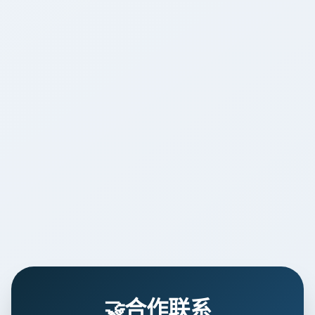
板块，从如何注册、如何充值，到如何理解盘口变化，
都有图文并茂的说明。这大大降低了参与门槛，让更多
球迷能专注于比赛本身，而非被复杂的规则困扰。
美加墨比球站：本土化服务的“隐形冠军”
如果说
世界杯买球吧
是“大而全”的代表，那么“
美加墨比
球站
”则更强调“专而精”。作为专注于2026年美加墨世界
杯的垂直平台，
美加墨比球站
的最大优势在于其“本土化”
数据。它深度整合了美国、加拿大、墨西哥三国联赛的
球员数据、球队战术以及当地天气、场地条件等微观因
素。例如，墨西哥城的高原主场效应、加拿大冬季的低
温影响，这些在其他平台容易被忽略的细节，在
美加墨
比球站
上都有专项分析。
此外，
美加墨比球站
还推出了“虚拟观赛”功能，用户可以