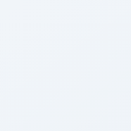
网站首页
>
热门战报
> 正文
世界杯买球吧，美加墨比球站与AG买球
网：2026年球迷必知的三大观赛与投注平
台深度解析
2026-04-24
热门战报
335
0
2026年，当世界杯的号角在美加墨三国吹响，全球球迷
的狂欢季也随之到来。对于中国球迷而言，如何高效获
取赛事信息、参与互动竞猜，成为观赛体验的关键一
环。在众多平台中，“
世界杯买球吧
”、“
美加墨比球站
”与
“
ag买球网
”逐渐成为高频词汇。但你真的了解它们吗？它