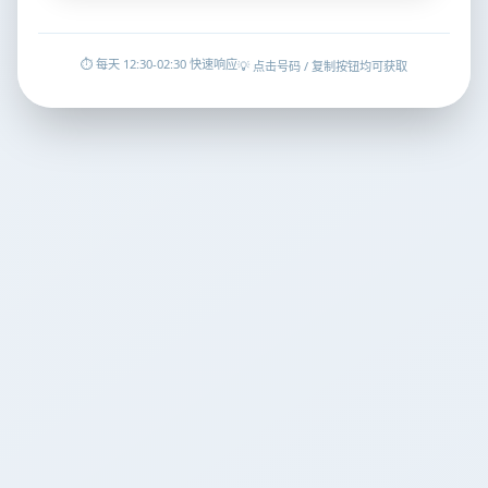
确保每一笔交易都有据可查。对于担心资金安全的用户
来说，这无疑是一颗“定心丸”。
如何选择？三大平台的对比与建议
面对这三个平台，球迷该如何选择？以下是一份简洁的
对比清单：
追求全面资讯与社区氛围
：首选
世界杯买球吧
。它就像一座
“数字看台”，你不仅能看球，还能和全球球迷实时互动。
专注美加墨赛事细节
：选择
美加墨比球站
。它的本土化数据
和分析深度，是其他平台难以替代的。
偏好技术分析与智能投注
：尝试
ag买球网
。它的AI模型和风
控体系，能帮你更科学地管理投注策略。
当然，你也可以“三管齐下”：用
世界杯买球吧
获取宏观资
讯，用
美加墨比球站
深挖球队细节，再用
ag买球网
执行
最终决策。这种组合拳，往往能带来更稳定的体验。