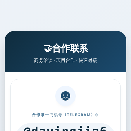
到安全防坑，一站式解决你的观赛需
世预赛压球网直播官网观看入口
求。...
2026年最全观赛攻略【世预赛压球
2026年世预赛激战正酣，球迷搜索“世预
网】
赛压球网直播官网观看入口”时常常掉入
虚假链接陷阱。本文从实战角度出发，
2026-07-17
赛事前瞻
世预赛
压球网直播官网
教你快速识别官方直播渠道（如央视、
咪咕、爱奇艺体育），避开赌博网站和
美加墨世界杯预选赛直播无插件在
恶意软件，并提供一套安全高效的观赛
线直播网！球迷必备观赛神器【免
2026年美加墨世界杯预选赛激战正酣，
流程。无论你是找免费直播还是想边看
费高清】不卡顿
如何找到稳定、高清、无插件的在线直
边分析数据...
播网站？本文从实测角度出发，推荐了
2026-07-17
赛事前瞻
三种可靠的观赛渠道，教你避开广告陷
美加墨世界杯预选赛直播无插件在线直播网
2026世预赛免费直播
阱，无需下载任何插件即可免费观看世
预赛。涵盖赛程分析、避坑指南和实用
BET足球网高清比赛直播网，2026
技巧，帮助球迷轻松追球，不错过任何
年观赛新选择【高清比赛直播】让
还在忍受马赛克画质和无限卡顿吗？202
一场关键对决。...
你如临现场
6年的足球迷有福了！本文深度解析bet
足球网高清比赛直播网的硬核优势，从
2026-07-17
数据榜单
多路信号切换、低延迟技术到移动端适