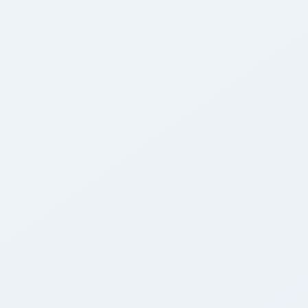
世界杯体育直播预测直播官网观看
决赛都能流畅观赛，不再被卡顿和广告
入口，2026年球迷必备指南【世界
2026年世界杯临近，球迷最关心的无非
骚扰。想省心看球...
杯体育直播】一站式解决
是比赛预测和观看入口。本文从实战角
度出发，教你如何辨别真正的世界杯体
2026-07-17
转会爆料
世界杯体育直播
世界杯观看入口
育直播官网，分享靠谱的体育直播预测
技巧，并汇总一站式观看入口。无论你
世预赛体育足球压球网高清比赛直
是预测数据党还是纯观战派，都能找到
播网：2026年如何选择靠谱的观赛
2026年世界杯预选赛激战正酣，球迷如
实用参考，全程不踩坑。...
平台？【球迷必看】
何找到靠谱的世预赛体育足球压球网高
清比赛直播网？本文从直播体验、平台
2026-07-17
数据榜单
世预赛直播
高清比赛直播网
辨别、赛程建议到避开盗版风险，用实
战经验帮您挑出真正能用的观赛渠道。
2026美加墨下球网在线观看免费直
不推荐具体网站，只讲筛选逻辑，让您
播站 世界杯观赛新选择 【下球
2026美加墨世界杯即将到来，球迷如何
省心看高清，不踩坑。...
网】
免费高清在线看球？本文深度解析下球
网直播站的使用技巧、真假辨别方法、
2026-07-17
赛事前瞻
跨时区观赛策略，用真实体验告诉你这
2026美加墨下球网在线观看免费直播站
下球网世界杯直播
个免费平台到底香不香。从画质稳定性