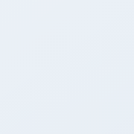
不卡顿的世预赛体育足球比球在线观看
免费直播站？本文实测推荐3个靠谱平
2026-07-17
数据榜单
世预赛免费直播
足球在线观看
台，涵盖超清线路、冷门赛事和趣味互
动，同时分享解决卡顿的实用技巧。不
365BEST足球站直播官网观看入
看会员套路，只聊真实体验，帮你省下
口，2026年最新观赛指南
2026年最新365best足球站直播官网观看
时间专注比赛本身。...
【365BEST足球站】体验升级全
入口全攻略！本文从实战角度出发，教
解析
你如何快速找到官方入口、避开山寨网
2026-07-17
深度分析
站，并深度解析平台的隐藏功能与安全
365best足球站
足球直播官网观看入口
细节。高清稳定、低延迟，不止是看直
播，更是提升观赛体验的必备指南。适
世预赛体育比球视频直播网站推
合所有想省心看球的足球迷。...
荐：2026年观赛指南【世预赛】体
2026年世预赛火热进行中，本文从实际
验升级
体验出发，揭秘真正好用的世预赛体育
比球视频直播网站。不再纠结卡顿、延
2026-07-17
深度分析
迟和广告，推荐稳定高清、互动性强、
世预赛体育比球视频直播网站
世预赛直播平台
延迟低的观赛平台，附实战对比与避坑
指南，帮你找到最适合自己的看球渠
2026世界杯足球比球免费高清观看