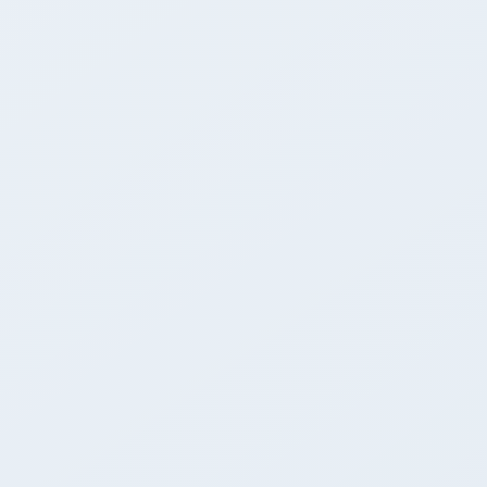
道，让每一次世界杯预选赛都看得过
直播（免费高清）哪里找？这几个
2026年世界杯即将拉开大幕，球迷们最
瘾。...
平台让你一饱眼福！
关心的问题莫过于如何免费高清观看直
播。本文从官方平台、海外网站、第三
2026-07-17
转会爆料
2026世界杯
免费高清直播
方渠道等多个角度，为你梳理了靠谱的
观看方法，并提醒了安全注意事项。无
2026世界杯直播在线观看免费高清
论你是想通过CCTV、咪咕还是YouTube
观看直播全攻略！免费高清渠道
2026年世界杯即将到来，球迷们最关心
看球，都能在这里找到实用技巧。让你
+画质设置+常见问题【世界杯直
的莫过于如何免费高清观看直播。本文
不错...
播】
为你盘点多个靠谱的在线观看平台，包
2026-07-17
深度分析
世界杯直播
免费高清观看
括官方合作网站、智能电视应用、手机
APP等，并教你如何设置画质达到最佳
美加墨投球地址高清比赛直播网，
体验。同时分享常见问题解决方案，如
2026看球必备！【美加墨投球】实
2026年看球最头疼的就是找不到稳定高
卡顿、延迟、地域限制等。无论你在哪
测推荐
清的直播源。这篇文章基于长达半年的
里，都能享受...
实测经验，告诉你如何辨别真正的美加
2026-07-17
深度分析
墨投球地址高清比赛直播网，从画质、
美加墨投球地址高清比赛直播网
2026体育直播推荐
延迟、赛事覆盖到防坑技巧全解析，帮
你一次解决找直播的烦恼，再也不用浪