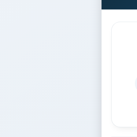
世界杯真人买球-2026
美加墨堵球站-be365压
球网：如何避坑选平
2026-06-11
台？【世界杯真人买
球】实用指南
世界杯在线买球：
2026美加墨投球站怎
么选？【be365足球
2026-06-11
网】亲测体验
世界杯体育买球：
2026美加墨体球站新
动向【be365球盘网】
2026-06-11
实用指南
世界杯竞猜买球-2026
美加墨让球站：如何用
be365买球网稳抓胜
2026-06-11
算？
美加墨世界杯直播，
2026压球站怎么选？
【bet28365体育球盘买
2026-06-11
球网】实测体验
世界杯投球网-2026美