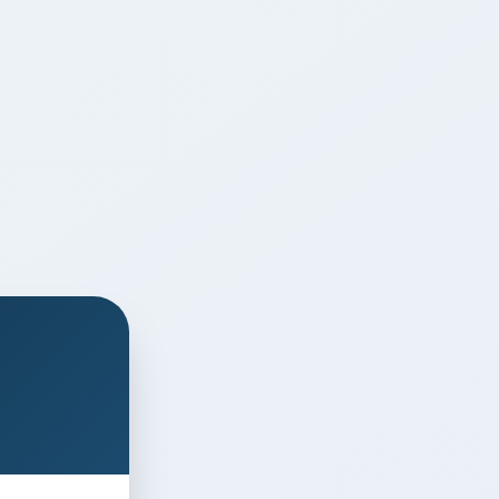
世界杯买球吧，美加墨
比球站与ag买球网：
2026年球迷必知的三
2026-04-24
大观赛与投注平台深度
解析
世界杯足球网-美加墨
比球网-全讯买球网：
2026年球迷必备的三
2026-04-24
一站。2026
大观赛与资讯平台深度
解析
美加墨世界杯直播，如
数据，迅速积
何选对平台？美加墨足
找特定球队的
球压球与谈球吧买球全
2026-04-24
攻略
能——基于AI
百准确，但能
标签列表
2026世界杯买球网
(10)
2026世界杯投注
(35)