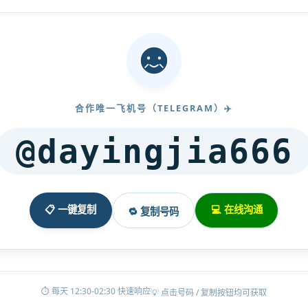
或者关注美加墨赛区的玩家来说，
美加墨投球站
几乎成了刚需。
北美地区的小众联赛，比如美国足球大联盟（MLS）与墨西哥联
在洛杉矶的老球迷告诉我，他之所以死磕这个平台，是因为它的“
不像很多网站只给一个数字，它会附带球队主场气候、人工草皮
细节。在2026年世界杯的预选赛期间，这种“接地气”的本地化内
。
66让球网：实战派的“临场雷达”
平台偏向“理论派”，那
bet366让球网
就是典型的实战派。它的核
时突发信号”。比如比赛前半小时突然传出核心球员热身受伤，或者
，这些信息往往在官方渠道还没更新时，就已经在bet366让球
线玩家喜欢在开赛前几分钟，利用这里的
即时水位变动
来捕捉机
快，适合有一定经验、能快速反应的老手，新手可能会觉得有点