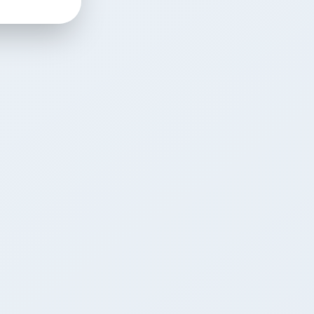
世界杯体育买球网
(13)
世界杯体球网
(13)
关注美加墨赛
世界杯让球网
(14)
就是短线交易
世界杯压球网
(14)
三者其实并不冲
地细节，最后
世界杯堵球网
(14)
世界杯体育球盘
(13)
世界杯球盘网
(14)
绪的体现，不
实经验。第
入“不操作就亏
绪化决策。
但都围绕“让用