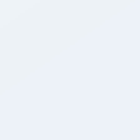
球网避坑指南
2026美加墨世界杯让
球网怎么选？365买球
平台实测与体育买球避
2026-05-01
坑指南
世界杯赌球网风险警
示！美加墨球盘买球网
与永利体育买球网真相
2026-04-25
揭秘
世界杯压球网，2026
世界杯比球站全攻略
——6686体育下球平
2026-04-30
台深度解析
世界杯足球压球网，
2026世界杯观赛新选
择？【五联赛体育网】
2026-05-03
带你全面了解
推荐文章