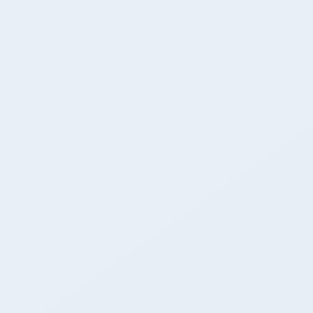
相关文章
世界杯足球压球网-2026世
世界杯足球压球网-2026美
界杯体育体球网-365beat足
加墨足球压球网，资深老手
球站：2026球迷必看的观
都在用！【bt888买球站】
赛与数据分析平台【深度评
深度测评来了
测】
世界杯足球压球网！2026
世界杯足球压球网：美加墨
美加墨世界杯买球攻略与be
世界杯体育投球赛怎么玩？
t16体育足球压球网平台实
【体育压球网】实用指南