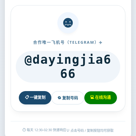
申请提现，第二天早上八点就收到短信了。这种体验在
足球压球网圈里真的算很难得。
新手必看：世界杯足球压球网的避坑指南
如果你第一次接触
世界杯足球压球网
，下面这几条建议
直接抄作业：
别只看赔率高低
：有些平台把赔率标高0.1-0.2，但出款时各
种克扣（比如限制最高投注额）。真正靠谱的平台，赔率永
远是市场平均线附近，不会离谱得夸张。
优先选有赛事直播的站点
：比如美加墨足球站如果提供免费
直播，说明它资金比较充裕，至少不会为了省带宽钱而跑
路。边看边压，节奏自己掌控。
先试小单再上大单
：无论bet366买球网还是其他站，第一次
注册后，不要上来就重注。先充个100块玩几天，试试提现
流程顺不顺，客服回复快不快。