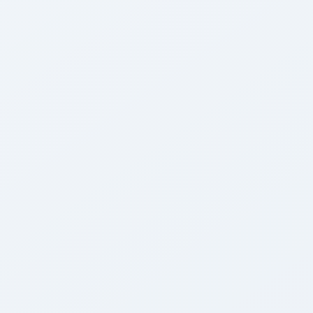
1.
美加墨足球站到底有什么特别？
2.
bet366买球网：老玩家为什么偏爱它？
3.
新手必看：世界杯足球压球网的避坑指南
4.
2026年世界杯投注趋势：这些玩法值得关注